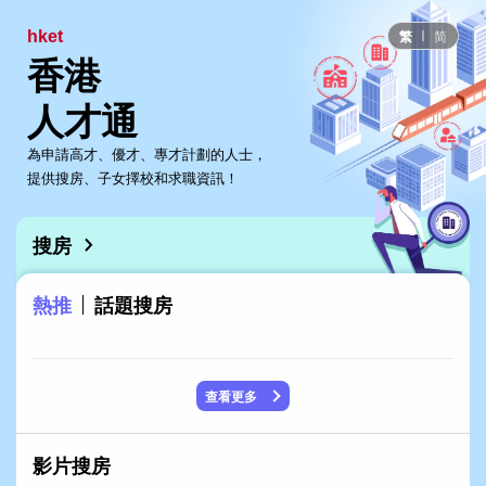
繁
简
hket
香港
人才通
為申請高才、優才、專才計劃的人士，
提供搜房、子女擇校和求職資訊！
搜房
熱推
話題搜房
查看更多
影片搜房